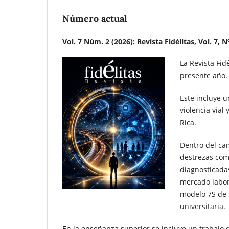
Número actual
Vol. 7 Núm. 2 (2026): Revista Fidélitas, Vol. 7, 
La Revista Fi
presente año.
Este incluye u
violencia vial
Rica.
Dentro del ca
destrezas com
diagnosticadas
mercado labora
modelo 7S de M
universitaria.
En la enseñanza superior se incluye un trabajo qu