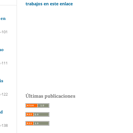
trabajos en este enlace
 en
-101
no
-111
is
-122
Últimas publicaciones
ad
-138